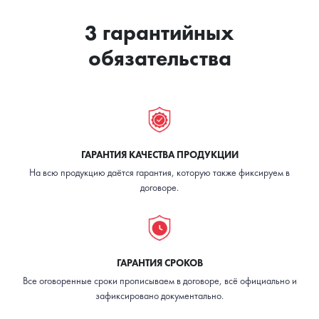
большой
«выпуклость»,
партии дороже
нельзя на
3 гарантийных
шелкографии,
синтетике,
принт «не
дорогая
обязательства
дышит»
стоимость
ГАРАНТИЯ КАЧЕСТВА ПРОДУКЦИИ
На всю продукцию даётся гарантия, которую также фиксируем в
договоре.
ГАРАНТИЯ СРОКОВ
Все оговоренные сроки прописываем в договоре, всё официально и
зафиксировано документально.