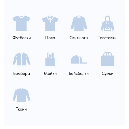
DTF-
Прямая
Машинная
Печать
Шелкография
Футболки
Поло
Свитшоты
Толстовки
печать
цифровая
вышивка
плёнкой
печать
ПЛЮСЫ:
ПЛЮСЫ:
ПЛЮСЫ:
ПЛЮСЫ:
возможно
ПЛЮСЫ:
нанесение принта
полноцветная
приятная на
оптимальная
на любую ткань,
яркая печать,
ощупь, самая
цена, при
яркая и сочная
очень
Бомберы
Майки
Бейсболки
Сумки
дешевле чем
долговечная,
партиях 100+
печать на
износостойкие,
другие виды
можно более 6
шт., яркость,
белых
лучшая цена на
печати, любые
цветов
разнообразие
изделиях, сам
партии 300+ шт.
оттенки и цвета
спецэффектных
принт «дышит»,
МИНУСЫ:
плёнок,
любые оттенки
МИНУСЫ:
МИНУСЫ:
надежность 20-
и цвета
сама вышивка
50 стирок
подойдет только для
принт «не
«не дышит»,
МИНУСЫ:
Ткани
векторных
дышит»,
возможна не на
МИНУСЫ:
изображений
ощущается как
всех изделиях,
нельзя на швах
пленка
цвета только в
не более 2-3
и местах, где
цвет ниток
цветов, при
есть