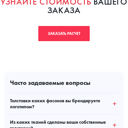
УЗНАЙТЕ СТОИМОСТЬ
ВАШЕГО
ЗАКАЗА
ЗАКАЗАТЬ РАСЧЕТ
Часто задаваемые вопросы
Толстовки каких фасонов вы брендируете
логотипом?
Мы наносим логотип на толстовки любого кроя —
Из каких тканей сделаны ваши собственные
свитшоты, кенгуру, зип-худи и бомберы — партиями от