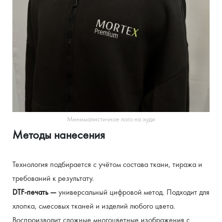
ПРОМОПРОДУКЦИЮ
КОРПОРАТИВНЫЙ
СПЕЦОДЕЖДУ
ПОДАРКИ
МЕРЧ ДЛЯ
ПЕЧАТЬ
ДЛЯ МЕРОПРИЯТИЙ
БЛОГЕРОВ И
МЕРЧ ДЛЯ
ДЛЯ
НА
И
ИНФЛЮЕНСЕРОВ
СОТРУДНИКОВ
УНИФОРМУ
КЛИЕНТОВ
ЛЮБОМ
Шоперы,
ТЕКСТИЛЕ
И
Футболки,
Жилеты,
кепки,
Худи,
ПАРТНЕРОВ
И КРОЕ
аксессуары
свитшоты,
куртки,
худи,
Индивидуальные
ветровки с
Премиум-
футболки
фартуки
решения под
вашим
мерч,
для
подарочные
ваш проект
персонала
брендом
боксы
Минималистичное лого на худи
Методы нанесения
Технология подбирается с учётом состава ткани, тиража и 
требований к результату.
DTF-печать — 
универсальный цифровой метод. Подходит для 
хлопка, смесовых тканей и изделий любого цвета. 
Воспроизводит сложные многоцветные изображения с 