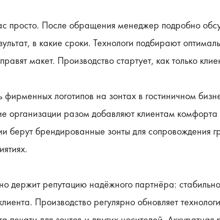
нас просто. После обращения менеджер подробно обсу
зультат, в какие сроки. Технологи подбирают оптималь
равят макет. Производство стартует, как только клие
 фирменных логотипов на зонтах в гостиничном бизне
ие организации разом добавляют клиентам комфорта 
и берут брендированные зонты для сопровождения гр
иятиях.
о держит репутацию надёжного партнёра: стабильное 
лиента. Производство регулярно обновляет технологи
а печати для зонтов и других носителей. Аккуратная р