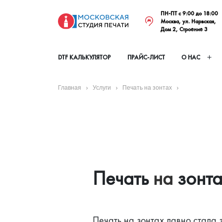
ПН-ПТ с 9:00 до 18:00
Москва, ул. Нарвская,
Дом 2, Строение 3
DTF КАЛЬКУЛЯТОР
ПРАЙС-ЛИСТ
О НАС
Главная
Услуги
Печать на зонтах
Печать
 на 
зонт
Печать на зонтах давно стала 