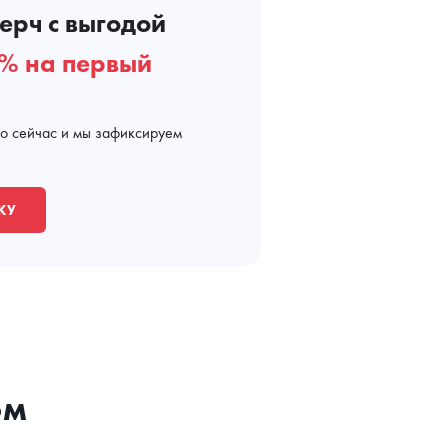
ерч с выгодой
% на первый
мо сейчас и мы зафиксируем
КУ
ом