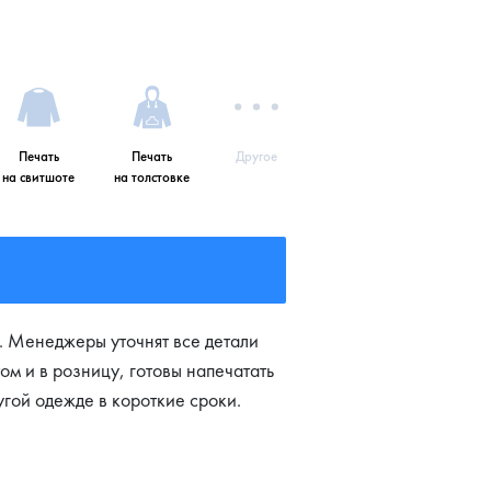
Печать
Печать
Другое
на свитшоте
на толстовке
. Менеджеры уточнят все детали
ом и в розницу, готовы напечатать
угой одежде в короткие сроки.