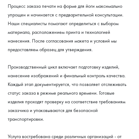
Индивидуальные
ветровки с
Премиум-
футболки
фартуки
Процесс заказа печати на форме для йоги максимально 
решения под
вашим
мерч,
для
упрощен и начинается с предварительной консультации. 
подарочные
ваш проект
персонала
брендом
Наши специалисты помогают определиться с выбором 
боксы
материала, расположением принта и технологией 
нанесения. После согласования макета и условий мы 
предоставляем образец для утверждения.
Производственный цикл включает подготовку изделий, 
нанесение изображений и финальный контроль качества. 
Каждый этап документируется, что позволяет отслеживать 
статус заказа в режиме реального времени. Готовые 
изделия проходят проверку на соответствие требованиям 
заказчика и упаковываются для безопасной 
транспортировки.
Услуга востребована среди различных организаций - от 