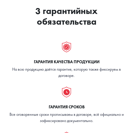
партии дороже
нельзя на
3 гарантийных
шелкографии,
синтетике,
принт «не
дорогая
обязательства
дышит»
стоимость
ГАРАНТИЯ КАЧЕСТВА ПРОДУКЦИИ
На всю продукцию даётся гарантия, которую также фиксируем в
договоре.
ГАРАНТИЯ СРОКОВ
Все оговоренные сроки прописываем в договоре, всё официально и
зафиксировано документально.