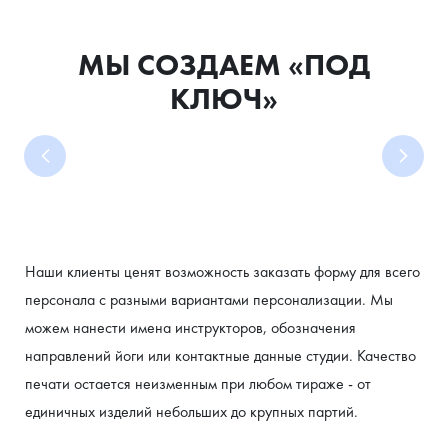
МЫ СОЗДАЕМ «ПОД
КЛЮЧ»
Наши клиенты ценят возможность заказать форму для всего 
персонала с разными вариантами персонализации. Мы 
можем нанести имена инструкторов, обозначения 
ПРОМОПРОДУКЦИЮ
КОРПОРАТИВНЫЙ
СПЕЦОДЕЖДУ
ПОДАРКИ
МЕРЧ ДЛЯ
ПЕЧАТЬ
направлений йоги или контактные данные студии. Качество 
ДЛЯ МЕРОПРИЯТИЙ
БЛОГЕРОВ И
МЕРЧ ДЛЯ
ДЛЯ
НА
И
печати остается неизменным при любом тираже - от 
ИНФЛЮЕНСЕРОВ
СОТРУДНИКОВ
УНИФОРМУ
КЛИЕНТОВ
ЛЮБОМ
Шоперы,
единичных изделий небольших до крупных партий.
ТЕКСТИЛЕ
И
Футболки,
Жилеты,
кепки,
Худи,
ПАРТНЕРОВ
И КРОЕ
аксессуары
свитшоты,
куртки,
худи,