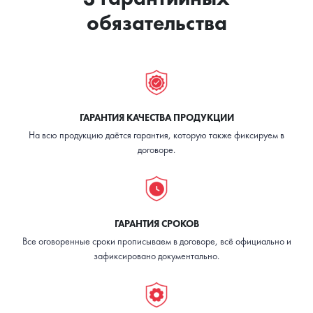
принт «не
дорогая
обязательства
дышит»
стоимость
ГАРАНТИЯ КАЧЕСТВА ПРОДУКЦИИ
На всю продукцию даётся гарантия, которую также фиксируем в
договоре.
ГАРАНТИЯ СРОКОВ
Все оговоренные сроки прописываем в договоре, всё официально и
зафиксировано документально.