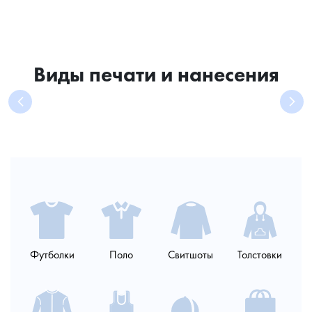
Виды печати и нанесения
DTF-
Прямая
Машинная
Печать
Шелкография
Футболки
Поло
Свитшоты
Толстовки
печать
цифровая
вышивка
плёнкой
печать
ПЛЮСЫ:
ПЛЮСЫ:
ПЛЮСЫ:
ПЛЮСЫ:
возможно
ПЛЮСЫ: