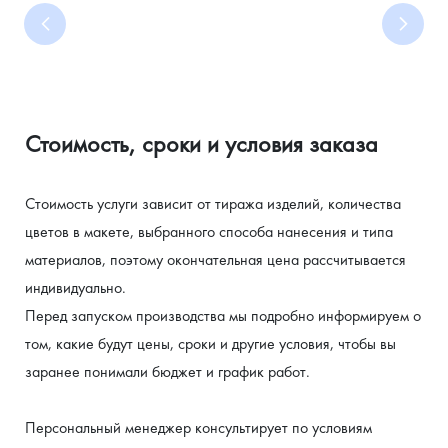
Стоимость, сроки и условия заказа
Стоимость услуги зависит от тиража изделий, количества 
ПРОМОПРОДУКЦИЮ
КОРПОРАТИВНЫЙ
СПЕЦОДЕЖДУ
ПОДАРКИ
МЕРЧ ДЛЯ
ПЕЧАТЬ
цветов в макете, выбранного способа нанесения и типа 
ДЛЯ МЕРОПРИЯТИЙ
БЛОГЕРОВ И
МЕРЧ ДЛЯ
ДЛЯ
НА
И
материалов, поэтому окончательная цена рассчитывается 
ИНФЛЮЕНСЕРОВ
СОТРУДНИКОВ
УНИФОРМУ
КЛИЕНТОВ
ЛЮБОМ
Шоперы,
ТЕКСТИЛЕ
И
индивидуально.
Футболки,
Жилеты,
кепки,
Худи,
ПАРТНЕРОВ
И КРОЕ
аксессуары
свитшоты,
куртки,
худи,
Перед запуском производства мы подробно информируем о 
Индивидуальные
ветровки с
Премиум-
футболки
фартуки
том, какие будут цены, сроки и другие условия, чтобы вы 
решения под
вашим
мерч,
для
заранее понимали бюджет и график работ.
подарочные
ваш проект
персонала
брендом
боксы
Персональный менеджер консультирует по условиям 