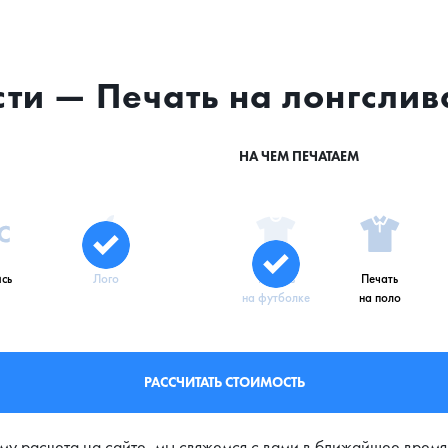
сти — Печать на лонгслив
НА ЧЕМ ПЕЧАТАЕМ
сь
Лого
Печать
Печать
на футболке
на поло
РАССЧИТАТЬ СТОИМОСТЬ
му расчета на сайте, мы свяжемся с вами в ближайшее время