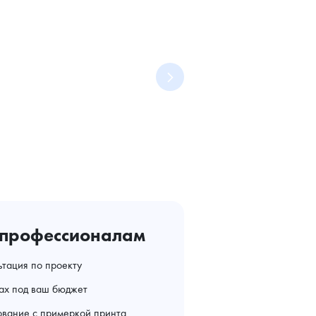
 профессионалам
ьтация по проекту
тах под ваш бюджет
ование с примеркой принта