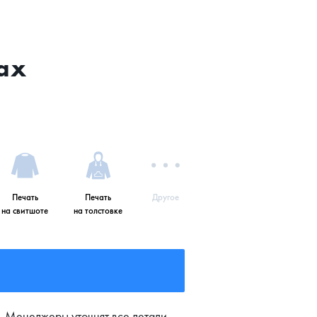
ах
Печать
Печать
Другое
на свитшоте
на толстовке
. Менеджеры уточнят все детали