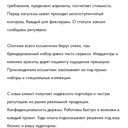
Индивидуальные
ветровки с
Премиум-
футболки
фартуки
требования, предложит варианты, посчитает стоимость. 
решения под
вашим
мерч,
для
Перед запуском макет проходит многоступенчатый 
подарочные
ваш проект
персонала
брендом
контроль. Каждый шаг фиксируем. О статусе заказа 
боксы
сообщаем регулярно.
Охотнее всего косметички берут отели, там 
брендированный набор давно часть сервиса. Медцентры и 
клиники красоты дарят пациенту ощущение премиума. 
Производители косметики заказывают их под промо-
наборы и специальные коллекции.
С нами клиент получает надёжного партнёра и чистую 
репутацию на рынке рекламной продукции. 
Конфиденциальность держим. Работаем быстро и вникаем в 
каждый проект. Годы опыта подсказывают решение под ваш 
бизнес и вашу аудиторию.