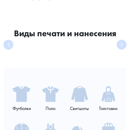
Виды печати и нанесения
DTF-
Прямая
Машинная
Печать
Шелкография
Футболки
Поло
Свитшоты
Толстовки
печать
цифровая
вышивка
плёнкой
печать
ПЛЮСЫ:
ПЛЮСЫ:
ПЛЮСЫ:
ПЛЮСЫ:
возможно