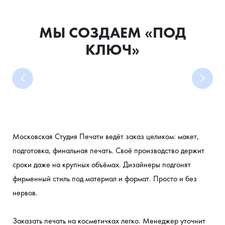
МЫ СОЗДАЕМ «ПОД
КЛЮЧ»
Московская Студия Печати ведёт заказ целиком: макет, 
подготовка, финальная печать. Своё производство держит 
сроки даже на крупных объёмах. Дизайнеры подгонят 
ПРОМОПРОДУКЦИЮ
КОРПОРАТИВНЫЙ
СПЕЦОДЕЖДУ
ПОДАРКИ
МЕРЧ ДЛЯ
ПЕЧАТЬ
фирменный стиль под материал и формат. Просто и без 
ДЛЯ МЕРОПРИЯТИЙ
БЛОГЕРОВ И
МЕРЧ ДЛЯ
ДЛЯ
НА
И
нервов.
ИНФЛЮЕНСЕРОВ
СОТРУДНИКОВ
УНИФОРМУ
КЛИЕНТОВ
ЛЮБОМ
Шоперы,
ТЕКСТИЛЕ
И
Футболки,
Жилеты,
кепки,
Худи,
ПАРТНЕРОВ
И КРОЕ
Заказать печать на косметичках легко. Менеджер уточнит 
аксессуары
свитшоты,
куртки,
худи,