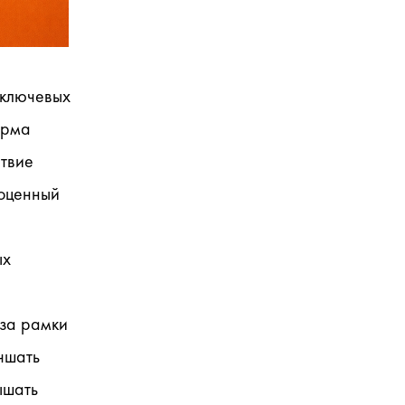
ключевых 
рма 
твие 
оценный 
х 
за рамки 
шать 
шать 