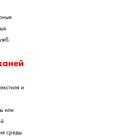
рные 
ых 
ужб.
каней
кстиля и 
 или 
й 
я среды 