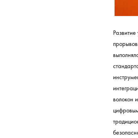
Развитие 
прорывов
выполняла
стандарт
инструмен
интеграц
волокон и
цифровым
традицион
безопасно