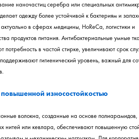
вание наночастиц серебра или специальных антимикр
делает одежду более устойчивой к бактериям и запаха
актуально в сферах медицины, HoReCa, логистики и 
тва продуктов питания. Антибактериальные умные тка
 потребность в частой стирке, увеличивают срок слу
поддерживают гигиенический уровень, важный для со
в.
с повышенной износостойкостью
онные волокна, созданные на основе полиарамидов, 
х нитей или кевлара, обеспечивают повышенную стойк
разрывам и механическим нагрузкам. Для корпоратив