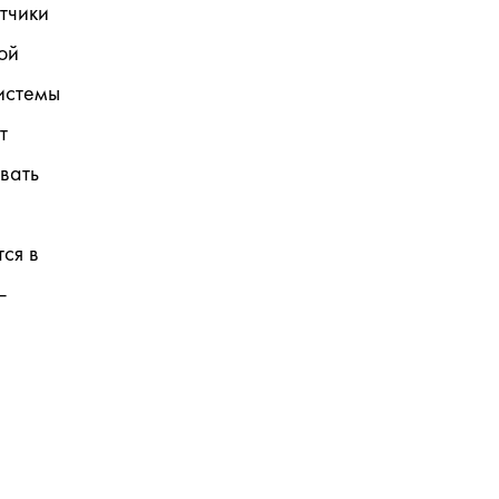
тчики 
й 
истемы 
 
ать 
я в 
 