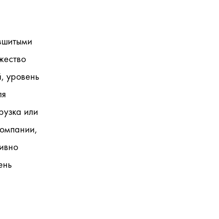
вшитыми 
ество 
 уровень 
я 
узка или 
омпании, 
вно 
нь 