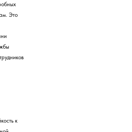
обных 
м. Это 
ни 
жбы 
трудников 
ость к 
ной 