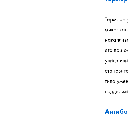
Терморег
микрокап
накаплива
его при о
улице или
становитс
типа умен
поддержи
Антиба