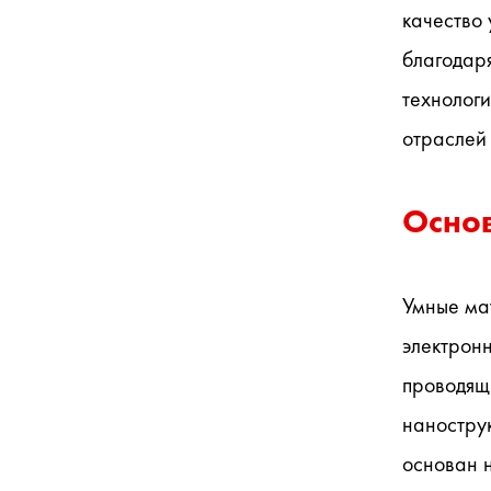
качество 
благодар
технологи
отраслей
Осно
Умные мат
электронн
проводящ
наностру
основан 