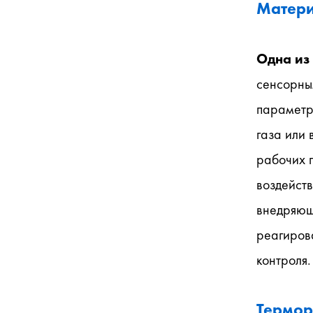
Матери
Одна из
сенсорным
параметро
газа или
рабочих п
воздейств
внедряющ
реагирова
контроля.
Термор