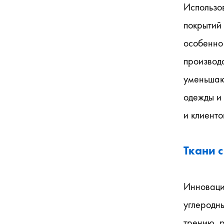
Использо
покрытий 
особенно 
производс
уменьшают
одежды и 
и клиенто
Ткани 
Инноваци
углеродны
трению, 