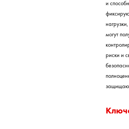
и способн
фиксируют
нагрузки,
могут пол
контролир
риски и с
безопасно
полноцен
защищаю
Ключе