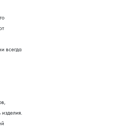
о 
т 
и всегда 
в, 
изделия. 
й 