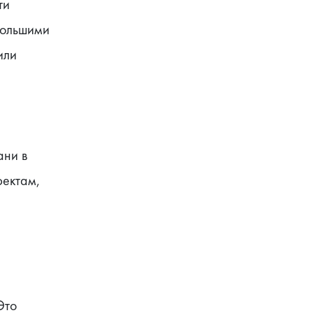
и 
ольшими 
ли 
ни в 
ектам, 
то 