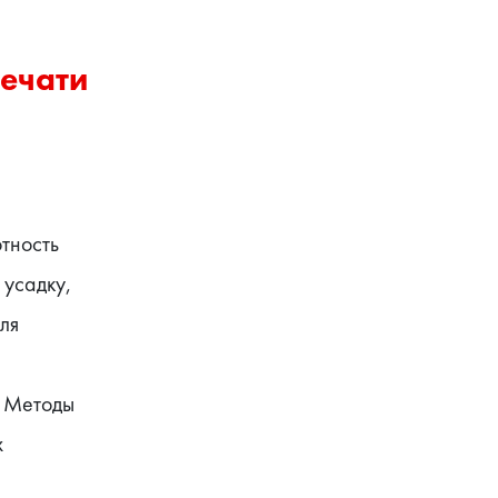
ечати
тность 
усадку, 
я 
 Методы 
 