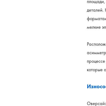
площади, 
деталей. 
форматам
мелкие э
Располож
асимметр
процессе 
которые 
Износо
Оверсайз-