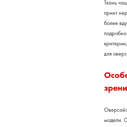
Ткань ча
принт нер
более вду
подробно
критерии
для оверс
Особе
зрени
Оверсайз
модели. С