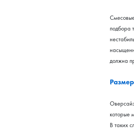
Смесовые 
подбора 
нестабиль
насыщенно
должна п
Размер
Оверсайз-
которые м
В таких с