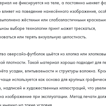
ериал не фиксируется на теле, а постоянно меняет фо
 влияет на поведение нанесённого изображения, осо
 выполнено жёсткими или слабоэластичными красками.
ном выборе технологии принт может трескаться, 
ваться или терять визуальную целостность.
во оверсайз-футболок шьётся из хлопка или хлопковы
й плотности. Такой материал хорошо подходит для пе
чёта усадки, впитываемости и структуры волокна. Кром
чаще используется как основа для крупных графическ
, надписей и художественных иллюстраций, что увели
на изображение при эксплуатации. Метод печати долж
 именно на такие условия.