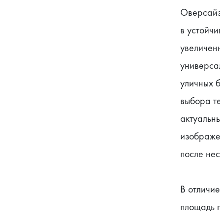
Оверсайз-
в устойчи
увеличенн
универсал
уличных б
выбора т
актуальны
изображе
после нес
В отличие
площадь п