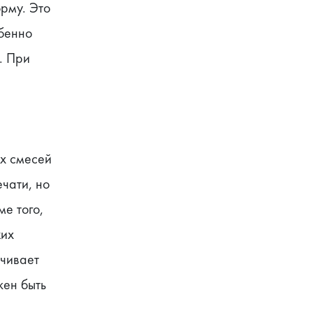
рму. Это 
бенно 
 При 
х смесей 
чати, но 
е того, 
их 
чивает 
ен быть 