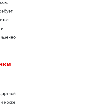
сам 
ебует 
атье 
и 
 именно 
ки 
дартной 
 носке, 