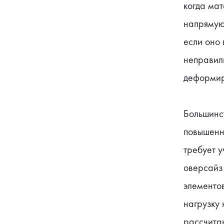
когда мат
напрямую
если оно
неправиль
деформиро
Большинст
повышенно
требует у
оверсайз 
элементов
нагрузку 
рассчитан