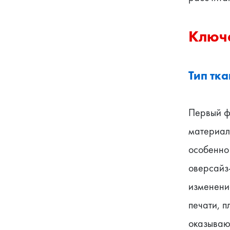
Ключе
Тип тка
Первый фа
материала
особенно 
оверсайз-
изменени
печати, п
оказываю