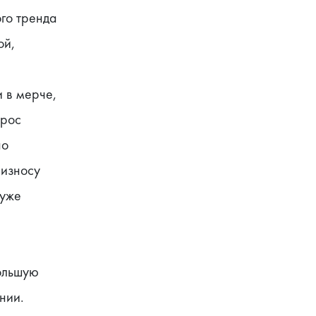
го тренда 
й, 
 в мерче, 
рос 
о 
износу 
уже 
ольшую 
ии. 