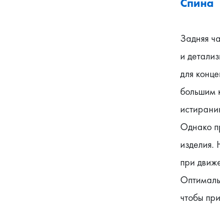
Спина
Задняя ча
и детали
для конце
большим 
истирани
Однако п
изделия.
при движе
Оптималь
чтобы при