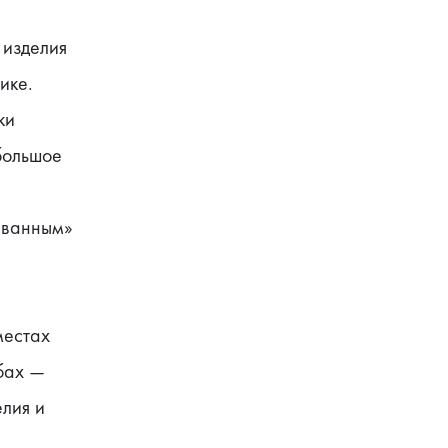
изделия 
ке. 
и 
ольшое 
ванным» 
естах 
бах — 
лия и 