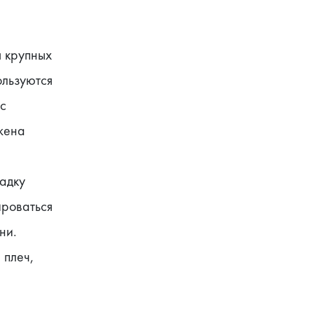
 крупных 
льзуются 
с 
ена 
дку 
роваться 
и. 
плеч, 