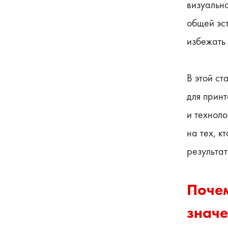
визуальн
общей эст
избежать 
В этой с
для принт
и техноло
на тех, к
результат
Почем
знач