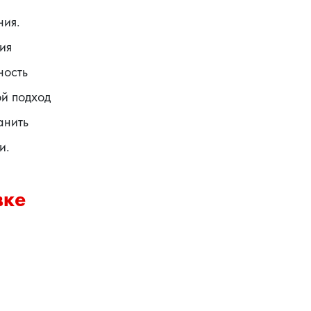
ния.
я 
ость 
й подход 
нить 
и.
вке