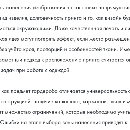
ны нанесения изображения на толстовке напрямую вли
ид изделия, долговечность принта и то, как дизайн буд
маться окружающими. Даже качественная печать и си
ая идея могут потерять эффект, если место размещени
ез учёта кроя, пропорций и особенностей ткани. Име
рамотный подход к расположению принта считается од
 задач при работе с одеждой.
 как предмет гардероба отличается универсальностью
конструкцией: наличие капюшона, карманов, швов и м
т множество ограничений, которые необходимо учиты
Ошибки на этапе выбора зоны нанесения приводят к 