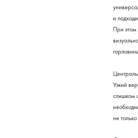
универсал
и подходи
При этом 
визуально
горловин
Централь
Узкий вер
слишком 
необходим
не только