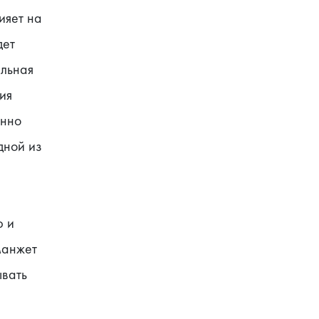
яет на 
ет 
льная 
я 
нно 
ной из 
 и 
анжет 
вать 