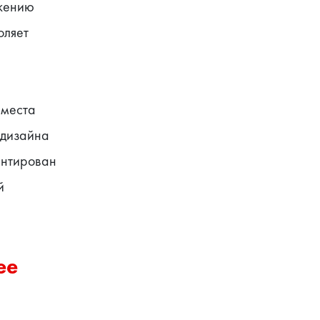
жению 
ляет 
места 
дизайна 
нтирован 
 
е 