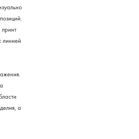
зуально 
позиций. 
принт 
 линией 
ажения. 
а 
ласти 
елия, а 