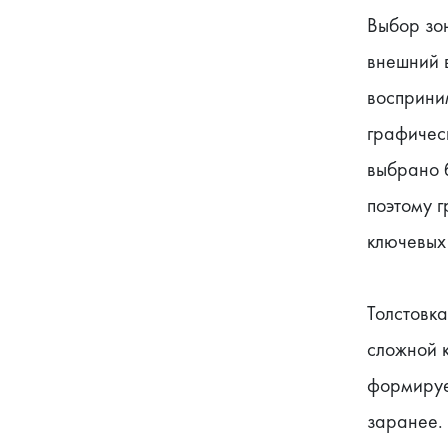
Выбор зо
внешний в
восприни
графическ
выбрано б
поэтому г
ключевых
Толстовка
сложной 
формируе
заранее. 