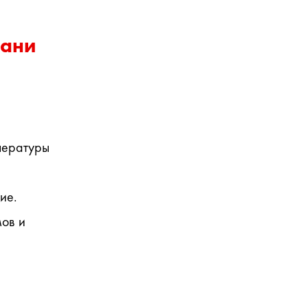
кани
ературы 
е. 
ов и 