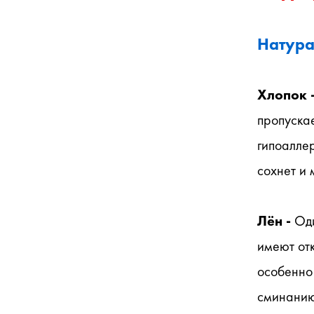
Натура
Хлопок -
пропускае
гипоаллер
сохнет и 
Лён - 
Оди
имеют отк
особенно 
сминанию,