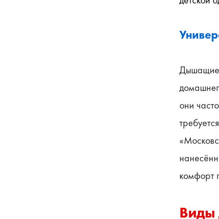
Универ
Дышащие т
домашнего
они часто
требуется
«Московс
нанесённ
комфорт 
Виды 