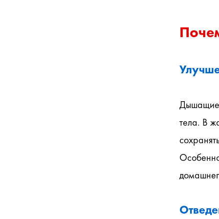
Поче
Улучше
Дышащие 
тела. В ж
сохранят
Особенно 
домашнего
Отведе