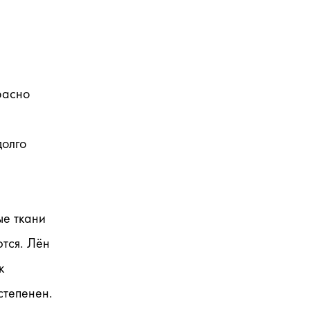
асно 
олго 
е ткани 
тся. Лён 
 
степенен.