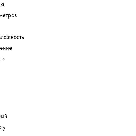
а 
метров 
 
лажность 
ение 
и 
ый 
 у 