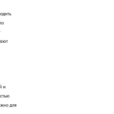
одить 
о 
 
ают 
 и 
стью 
жно для 