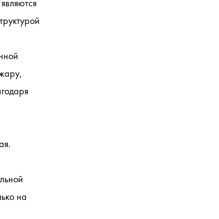
являются 
труктурой 
ной 
жару, 
годаря 
я. 
льной 
ько на 