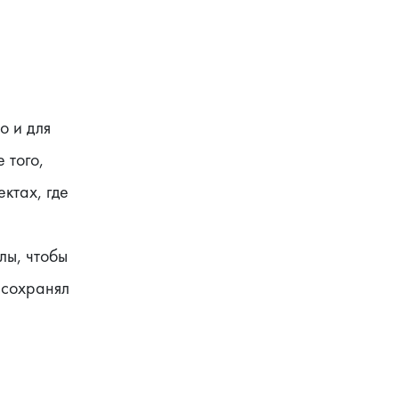
 и для 
того, 
тах, где 
ы, чтобы 
сохранял 