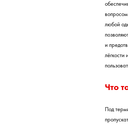
обеспечив
вопросом
любой од
позволяют
и предот
лёгкости 
пользоват
Что т
Под терм
пропускат