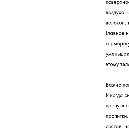
поверхно
воздухо- 
волокон, 
Главное 
терморегу
уменьшаю
этому тел
Важно пон
Иногда си
пропускаю
пропитки.
состав, н