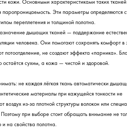
сти кожи. Основными характеристиками таких тканей 
и паропроницаемость. Эти параметры определяются с
типом переплетения и толщиной полотна.
назначение дышащих тканей — поддержание естествен
ляции человека. Они помогают сохранять комфорт в 
т потоотделение, не создают эффекта «парника». Бла
о остаётся сухим, а кожа — чистой и здоровой.
имать: не каждая лёгкая ткань автоматически дышаща
нтетические материалы при кажущейся тонкости не 
т воздух из-за плотной структуры волокон или специа
 Поэтому при выборе стоит обращать внимание не тол
о и на свойства полотна.