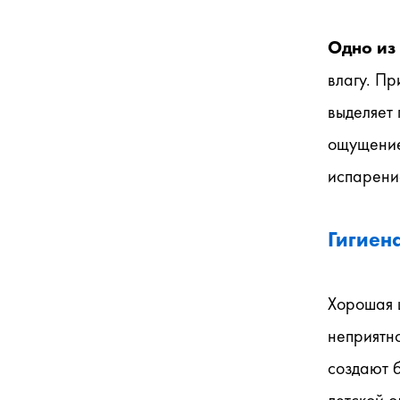
Одно из
влагу. Пр
выделяет 
ощущение
испарение
Гигиен
Хорошая 
неприятн
создают б
детской о