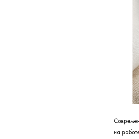
Современ
на работе