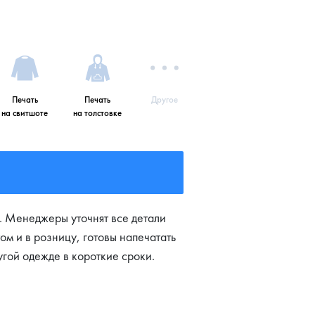
Печать
Печать
Другое
на свитшоте
на толстовке
. Менеджеры уточнят все детали
ом и в розницу, готовы напечатать
угой одежде в короткие сроки.