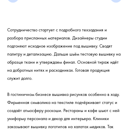
Сотрудничество стартует с подробного техзадания и 
разбора присланных материалов. Дизайнеры студии 
подгоняют исходное изображение под вышивку. Сводят 
ПРОМОПРОДУКЦИЮ
КОРПОРАТИВНЫЙ
СПЕЦОДЕЖДУ
ПОДАРКИ
МЕРЧ ДЛЯ
ПЕЧАТЬ
палитру и детализацию. Дальше шьём тестовую вышивку на 
ДЛЯ МЕРОПРИЯТИЙ
БЛОГЕРОВ И
МЕРЧ ДЛЯ
ДЛЯ
НА
И
образце ткани и утверждаем финал. Основной тираж идёт 
ИНФЛЮЕНСЕРОВ
СОТРУДНИКОВ
УНИФОРМУ
КЛИЕНТОВ
ЛЮБОМ
Шоперы,
на добротных нитях и расходниках. Готовая продукция 
ТЕКСТИЛЕ
И
Футболки,
Жилеты,
кепки,
Худи,
ПАРТНЕРОВ
И КРОЕ
служит долго.
аксессуары
свитшоты,
куртки,
худи,
Индивидуальные
ветровки с
Премиум-
футболки
фартуки
решения под
вашим
мерч,
для
В гостиничном бизнесе вышивка рисунков особенно в ходу. 
подарочные
ваш проект
персонала
брендом
Фирменная символика на текстиле подчёркивает статус и 
боксы
создаёт атмосферу роскоши. Рестораны и кафе шьют с ней 
униформу персонала и декор для интерьера. Клиники 
заказывают вышивку логотипов на халатах медиков. Так 