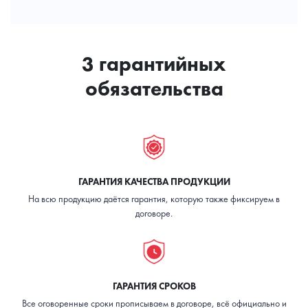
нельзя на швах
пленка
цвета только в
не более 2-3
и местах, где
цвет ниток
цветов, при
есть
большой
«выпуклость»,
партии дороже
нельзя на
3 гарантийных
шелкографии,
синтетике,
принт «не
дорогая
обязательства
дышит»
стоимость
ГАРАНТИЯ КАЧЕСТВА ПРОДУКЦИИ
На всю продукцию даётся гарантия, которую также фиксируем в
договоре.
ГАРАНТИЯ СРОКОВ
Все оговоренные сроки прописываем в договоре, всё официально и