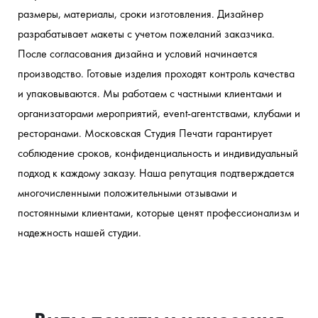
ПРОМОПРОДУКЦИЮ
КОРПОРАТИВНЫЙ
СПЕЦОДЕЖДУ
ПОДАРКИ
МЕРЧ ДЛЯ
ПЕЧАТЬ
размеры, материалы, сроки изготовления. Дизайнер 
ДЛЯ МЕРОПРИЯТИЙ
БЛОГЕРОВ И
МЕРЧ ДЛЯ
ДЛЯ
НА
И
разрабатывает макеты с учетом пожеланий заказчика. 
ИНФЛЮЕНСЕРОВ
СОТРУДНИКОВ
УНИФОРМУ
КЛИЕНТОВ
ЛЮБОМ
Шоперы,
После согласования дизайна и условий начинается 
ТЕКСТИЛЕ
И
Футболки,
Жилеты,
кепки,
Худи,
ПАРТНЕРОВ
И КРОЕ
производство. Готовые изделия проходят контроль качества 
аксессуары
свитшоты,
куртки,
худи,
Индивидуальные
ветровки с
Премиум-
футболки
фартуки
и упаковываются. Мы работаем с частными клиентами и 
решения под
вашим
мерч,
для
организаторами мероприятий, event-агентствами, клубами и 
подарочные
ваш проект
персонала
брендом
ресторанами. Московская Студия Печати гарантирует 
боксы
соблюдение сроков, конфиденциальность и индивидуальный 
подход к каждому заказу. Наша репутация подтверждается 
многочисленными положительными отзывами и 
постоянными клиентами, которые ценят профессионализм и 
надежность нашей студии.