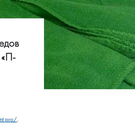
едов
 «П-
nt.pro/
.