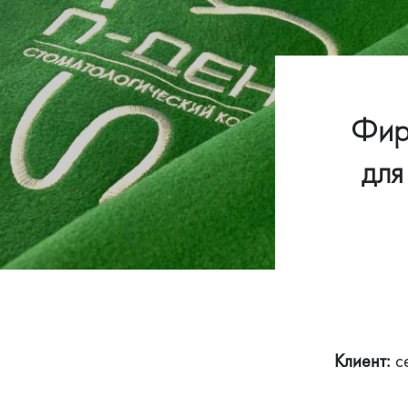
Фир
для
Клиент:
 с