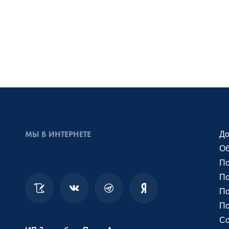
МЫ В ИНТЕРНЕТЕ
До
Об
По
По
По
По
Со