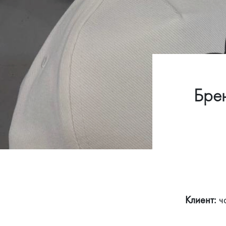
Брен
Клиент:
 ч