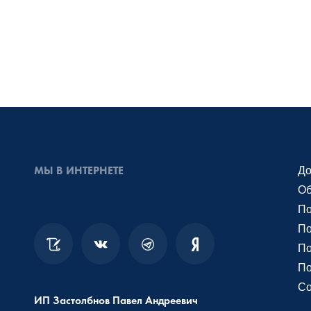
МЫ В ИНТЕРНЕТЕ
До
Об
По
По
По
По
Со
ИП Застолбнов Павел Андреевич