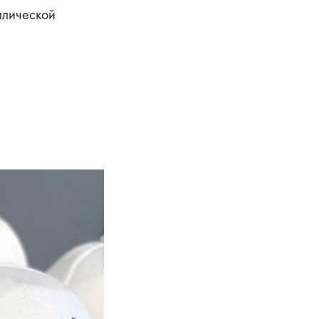
лической 
.